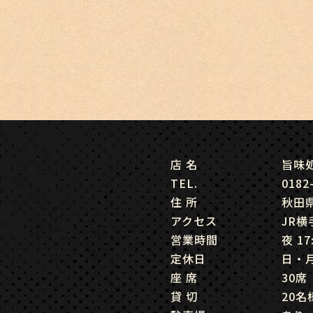
店 名
旨味
TEL.
0182
住 所
秋田県
アクセス
JR
営業時間
夜 17
定休日
日・
座 席
30席
貸 切
20