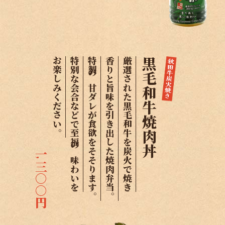
お楽しみください。
特別な会合などで至福の味わいを
特製の甘ダレが食欲をそそります。
香りと旨味を引き出した焼肉弁当。
厳選された黒毛和牛を炭火で焼き
黒毛和牛焼肉丼
一
,
三○○円