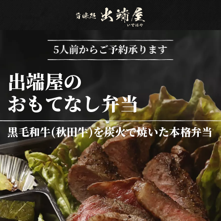
出端屋の
おもてなし弁当
黒毛和牛(秋田牛)を炭火で焼いた本格弁当