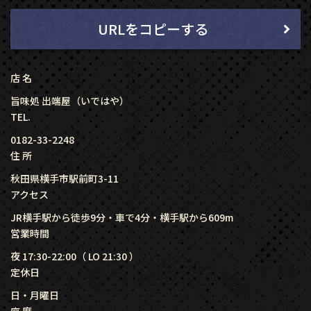
URLをコピーする
店 名
旨味処 出端屋（いではや）
TEL.
0182-33-2248
住 所
秋田県横手市駅前町3-11
アクセス
JR横手駅から徒歩9分・車で4分・横手駅から609m
営業時間
夜 17:30-22:00（ LO 21:30 ）
定休日
日・月曜日
座 席